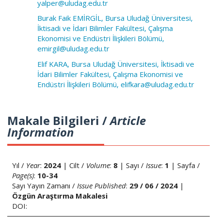
yalper@uludag.edu.tr
Burak Faik EMİRGİL, Bursa Uludağ Üniversitesi,
İktisadi ve İdari Bilimler Fakültesi, Çalışma
Ekonomisi ve Endüstri İlişkileri Bölümü,
emirgil@uludag.edu.tr
Elif KARA, Bursa Uludağ Üniversitesi, İktisadi ve
İdari Bilimler Fakültesi, Çalışma Ekonomisi ve
Endüstri İlişkileri Bölümü, elifkara@uludag.edu.tr
Makale Bilgileri /
Article
Information
Yıl /
Year
:
2024
| Cilt /
Volume
:
8
| Sayı /
Issue
:
1
| Sayfa /
Page(s)
:
10-34
Sayı Yayın Zamanı /
Issue Published
:
29 / 06 / 2024
|
Özgün Araştırma Makalesi
DOI: