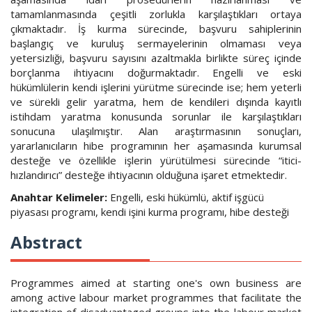
tamamlanmasında çeşitli zorlukla karşılaştıkları ortaya
çıkmaktadır. İş kurma sürecinde, başvuru sahiplerinin
başlangıç ve kuruluş sermayelerinin olmaması veya
yetersizliği, başvuru sayısını azaltmakla birlikte süreç içinde
borçlanma ihtiyacını doğurmaktadır. Engelli ve eski
hükümlülerin kendi işlerini yürütme sürecinde ise; hem yeterli
ve sürekli gelir yaratma, hem de kendileri dışında kayıtlı
istihdam yaratma konusunda sorunlar ile karşılaştıkları
sonucuna ulaşılmıştır. Alan araştırmasının sonuçları,
yararlanıcıların hibe programının her aşamasında kurumsal
desteğe ve özellikle işlerin yürütülmesi sürecinde “itici-
hızlandırıcı” desteğe ihtiyacının olduğuna işaret etmektedir.
Anahtar Kelimeler:
Engelli, eski hükümlü, aktif işgücü
piyasası programı, kendi işini kurma programı, hibe desteği
Abstract
Programmes aimed at starting one's own business are
among active labour market programmes that facilitate the
integration of disadvantaged groups into the labour market