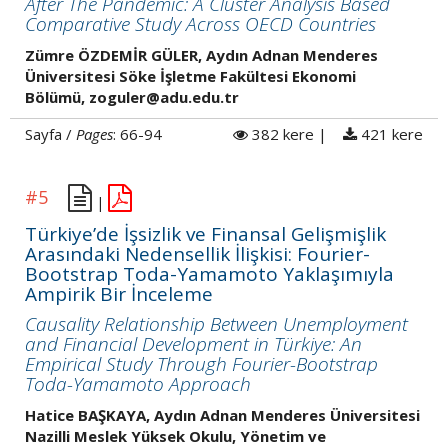
After The Pandemic: A Cluster Analysis Based
Comparative Study Across OECD Countries
Zümre ÖZDEMİR GÜLER, Aydın Adnan Menderes
Üniversitesi Söke İşletme Fakültesi Ekonomi
Bölümü, zoguler@adu.edu.tr
Sayfa /
Pages
: 66-94
382 kere |
421 kere
#5
|
Türkiye’de İşsizlik ve Finansal Gelişmişlik
Arasındaki Nedensellik İlişkisi: Fourier-
Bootstrap Toda-Yamamoto Yaklaşımıyla
Ampirik Bir İnceleme
Causality Relationship Between Unemployment
and Financial Development in Türkiye: An
Empirical Study Through Fourier-Bootstrap
Toda-Yamamoto Approach
Hatice BAŞKAYA, Aydın Adnan Menderes Üniversitesi
Nazilli Meslek Yüksek Okulu, Yönetim ve