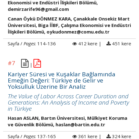
Ekonomisi ve Endüstri İlişkileri Bölümü,
demirzarife96@gmail.com
Canan Öykü DÖNMEZ KARA, Çanakkale Onsekiz Mart
Üniversitesi, Biga İİBF, Çalışma Ekonomisi ve Endüstri
İlişkileri Bölümü, oykudonmez@comu.edu.tr
Sayfa /
Pages
: 114-136
412 kere |
451 kere
#7
|
Kariyer Süresi ve Kuşaklar Bağlamında
Emeğin Değeri: Türkiye de Gelir ve
Yoksulluk Üzerine Bir Analiz
The Value of Labor Across Career Duration and
Generations: An Analysis of Income and Poverty
in Türkiye
Hasan ASLAN, Bartın Üniversitesi, Mülkiyet Koruma
ve Güvenlik Bölümü, haslan@bartin.edu.tr
Sayfa /
Pages
: 137-165
361 kere |
324 kere