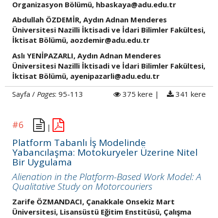
Organizasyon Bölümü, hbaskaya@adu.edu.tr
Abdullah ÖZDEMİR, Aydın Adnan Menderes
Üniversitesi Nazilli İktisadi ve İdari Bilimler Fakültesi,
İktisat Bölümü, aozdemir@adu.edu.tr
Aslı YENİPAZARLI, Aydın Adnan Menderes
Üniversitesi Nazilli İktisadi ve İdari Bilimler Fakültesi,
İktisat Bölümü, ayenipazarli@adu.edu.tr
Sayfa /
Pages
: 95-113
375 kere |
341 kere
#6
|
Platform Tabanlı İş Modelinde
Yabancılaşma: Motokuryeler Üzerine Nitel
Bir Uygulama
Alienation in the Platform-Based Work Model: A
Qualitative Study on Motorcouriers
Zarife ÖZMANDACI, Çanakkale Onsekiz Mart
Üniversitesi, Lisansüstü Eğitim Enstitüsü, Çalışma