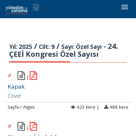
Toggle
naviga
/
/
- 24.
Yıl: 2025
Cilt: 9
Sayı: Özel Sayı
ÇEEİ Kongresi Özel Sayısı
#
|
Kapak
Cover
Sayfa /
Pages
:
423 kere |
486 kere
#
|