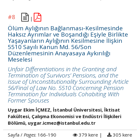
#8
|
Ölüm Aylığının Bağlanması-Kesilmesinde
Haksız Ayrımlar ve Boşandığı Eşiyle Birlikte
Yaşayanların Aylığının Kesilmesine İlişkin
5510 Sayılı Kanun Md. 56/Son
Düzenlemesinin Anayasaya Aykırılığı
Meselesi
Unfair Differentiations in the Granting and
Termination of Survivors’ Pensions, and the
Issue of Unconstitutionality Surrounding Article
56/Final of Law No. 5510 Concerning Pension
Termination for Individuals Cohabiting With
Former Spouses
Uygar Ekim İÇMEZ, İstanbul Üniversitesi, İktisat
Fakültesi, Çalışma Ekonomisi ve Endüstri İlişkileri
Bölümü, uygar.icmez@istanbul.edu.tr
Sayfa /
Pages
: 166-190
379 kere |
305 kere