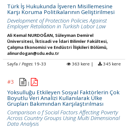
Türk İş Hukukunda İşveren Misillemesine
Karşı Koruma Politikalarının Geliştirilmesi
Development of Protection Policies Against
Employer Retaliation in Turkish Labor Law
Ali Kemal NURDOĞAN, Süleyman Demirel
Üniversitesi, İktisadi ve İdari Bilimler Fakültesi,
Çalışma Ekonomisi ve Endüstri İlişkileri Bölümü,
alinurdogan@sdu.edu.tr
Sayfa /
Pages
: 19-33
363 kere |
345 kere
#3
|
Yoksulluğu Etkileyen Sosyal Faktörlerin Çok
Boyutlu Veri Analizi Kullanılarak Ülke
Grupları Bakımından Karşılaştırılması
Comparison o f Social Factors Affecting Poverty
Across Country Groups Using Multi Dimensional
Data Analysis