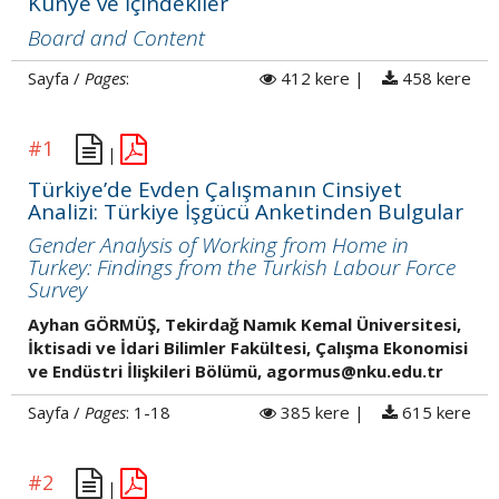
Künye ve İçindekiler
Board and Content
Sayfa /
Pages
:
412 kere |
458 kere
#1
|
Türkiye’de Evden Çalışmanın Cinsiyet
Analizi: Türkiye İşgücü Anketinden Bulgular
Gender Analysis of Working from Home in
Turkey: Findings from the Turkish Labour Force
Survey
Ayhan GÖRMÜŞ, Tekirdağ Namık Kemal Üniversitesi,
İktisadi ve İdari Bilimler Fakültesi, Çalışma Ekonomisi
ve Endüstri İlişkileri Bölümü, agormus@nku.edu.tr
Sayfa /
Pages
: 1-18
385 kere |
615 kere
#2
|